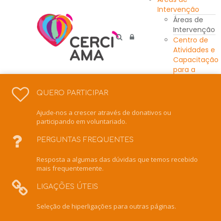
Intervenção
Áreas de
Intervenção
Centro de
Atividades e
Capacitação
para a
Inclusão
Unidade
QUERO PARTICIPAR
Residencial
Escola de
Ajude-nos a crescer através de donativos ou
Ensino
participando em voluntariado.
Especial
Intervenção
PERGUNTAS FREQUENTES
Precoce
Resposta a algumas das dúvidas que temos recebido
Centro de
mais frequentemente.
Recursos
para a
LIGAÇÕES ÚTEIS
Inclusão
Serviço de
Seleção de hiperligações para outras páginas.
Apoio
Domiciliário