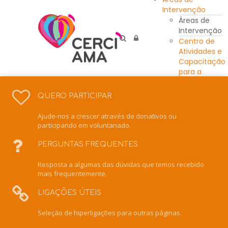
Intervenção
Áreas de
Intervenção
Centro de
Atividades e
Capacitação
para a
Inclusão
Unidade
QUERO PARTICIPAR
Residencial
Escola de
Ajude-nos a crescer através de donativos ou
Ensino
participando em voluntariado.
Especial
Intervenção
PERGUNTAS FREQUENTES
Precoce
Resposta a algumas das dúvidas que temos recebido
Centro de
mais frequentemente.
Recursos
para a
LIGAÇÕES ÚTEIS
Inclusão
Serviço de
Seleção de hiperligações para outras páginas.
Apoio
Domiciliário