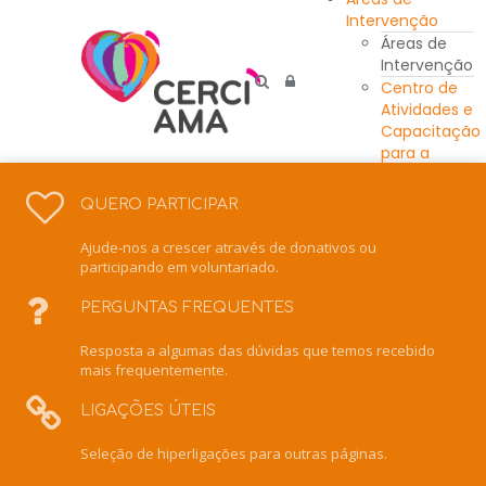
Intervenção
Áreas de
Intervenção
Centro de
Atividades e
Capacitação
para a
Inclusão
Unidade
QUERO PARTICIPAR
Residencial
Escola de
Ajude-nos a crescer através de donativos ou
Ensino
participando em voluntariado.
Especial
Intervenção
PERGUNTAS FREQUENTES
Precoce
Resposta a algumas das dúvidas que temos recebido
Centro de
mais frequentemente.
Recursos
para a
LIGAÇÕES ÚTEIS
Inclusão
Serviço de
Seleção de hiperligações para outras páginas.
Apoio
Domiciliário