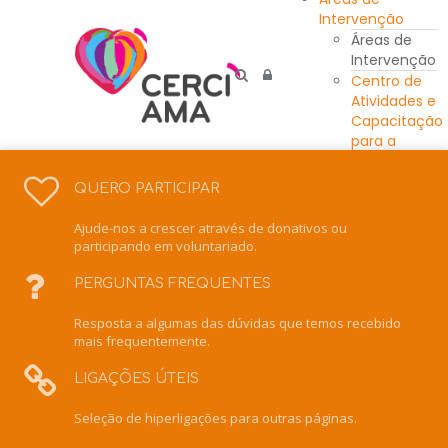
Intervenção
Áreas de
Intervenção
Centro de
Atividades e
Capacitação
para a
Inclusão
Unidade
QUERO PARTICIPAR
Residencial
Escola de
Ajude-nos a crescer através de donativos ou
Ensino
participando em voluntariado.
Especial
Intervenção
PERGUNTAS FREQUENTES
Precoce
Resposta a algumas das dúvidas que temos recebido
Centro de
mais frequentemente.
Recursos
para a
LIGAÇÕES ÚTEIS
Inclusão
Serviço de
Seleção de hiperligações para outras páginas.
Apoio
Domiciliário