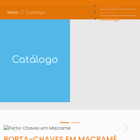
Participar
//
Notícias
Início
Catálogo
Catálogo
Catálogo
Anterior
Segui
PORTA-CHAVES EM MACRAMÉ