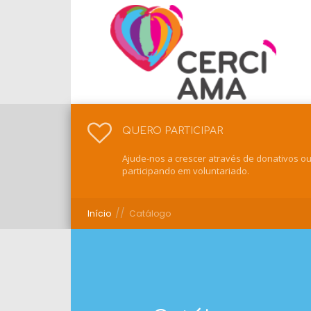
QUERO PARTICIPAR
Ajude-nos a crescer através de donativos o
participando em voluntariado.
//
Início
Catálogo