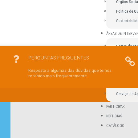
Órgãos Socia
Política de Q
Sustentabili
ÁREAS DE INTERV
Centro de Ati
Unidade Resi
PERGUNTAS FREQUENTES
Escola de Ens
u
Resposta a algumas das dúvidas que temos
Intervenção 
recebido mais frequentemente.
Centro de Rec
Serviço de Ap
PARTICIPAR
NOTÍCIAS
CATÁLOGO