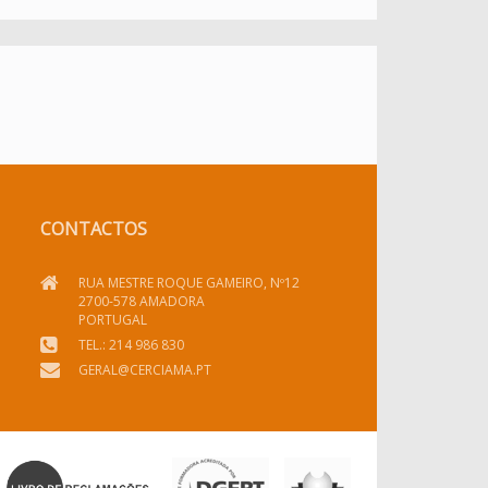
CONTACTOS
RUA MESTRE ROQUE GAMEIRO, Nº12
2700-578 AMADORA
PORTUGAL
TEL.: 214 986 830
GERAL@CERCIAMA.PT
DGERT
SEG. SOCIAL