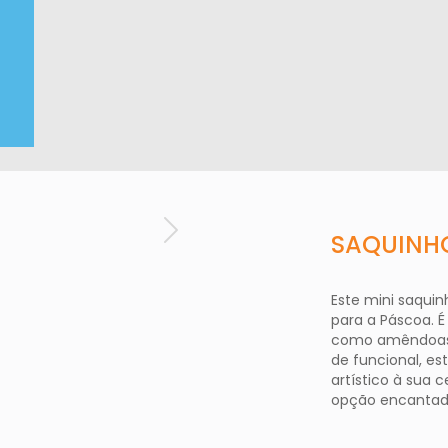
SAQUINH
Seguinte
Este mini saqui
para a Páscoa. 
como amêndoas, 
de funcional, es
artístico à sua
opção encantado