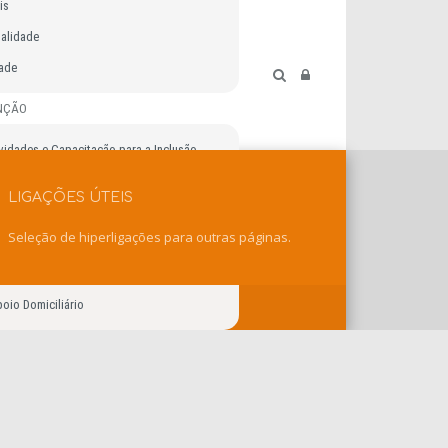
is
ualidade
dade
ENÇÃO
vidades e Capacitação para a Inclusão
dencial
LIGAÇÕES ÚTEIS
ino Especial
Seleção de hiperligações para outras páginas.
Precoce
ursos para a Inclusão
oio Domiciliário