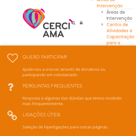
Intervenção
Áreas de
Intervenção
Centro de
Atividades e
Capacitação
para a
Inclusão
Unidade
QUERO PARTICIPAR
Residencial
Escola de
Ajude-nos a crescer através de donativos ou
Ensino
participando em voluntariado.
Especial
Intervenção
PERGUNTAS FREQUENTES
Precoce
Resposta a algumas das dúvidas que temos recebido
Centro de
mais frequentemente.
Recursos
para a
LIGAÇÕES ÚTEIS
Inclusão
Serviço de
Seleção de hiperligações para outras páginas.
Apoio
Domiciliário