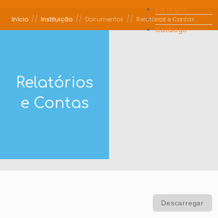
Participar
//
//
//
Notícias
Início
Instituição
Documentos
Relatórios e Contas
Catálogo
Relatórios
e Contas
Descarregar