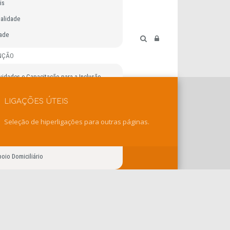
is
ualidade
dade
ENÇÃO
vidades e Capacitação para a Inclusão
dencial
LIGAÇÕES ÚTEIS
ino Especial
Seleção de hiperligações para outras páginas.
Precoce
ursos para a Inclusão
oio Domiciliário