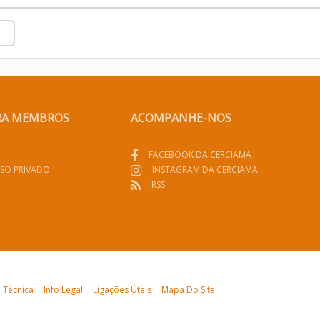
RA MEMBROS
ACOMPANHE-NOS
FACEBOOK DA CERCIAMA
SO PRIVADO
INSTAGRAM DA CERCIAMA
RSS
a Técnica
Info Legal
Ligações Úteis
Mapa Do Site