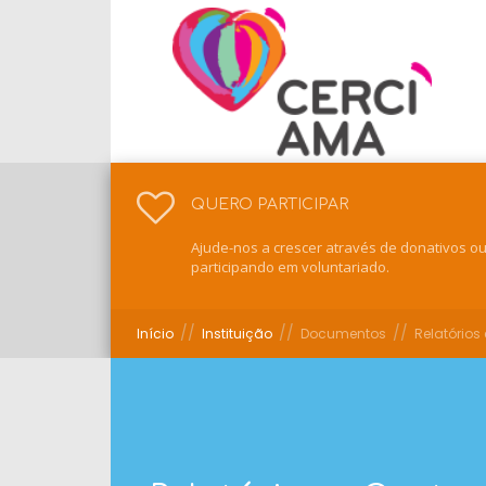
QUERO PARTICIPAR
Ajude-nos a crescer através de donativos o
participando em voluntariado.
//
//
//
Início
Instituição
Documentos
Relatórios