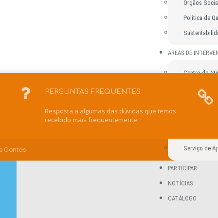
Órgãos Socia
Política de Q
Sustentabili
ÁREAS DE INTERV
Centro de Ati
Unidade Resi
PERGUNTAS FREQUENTES
Escola de Ens
u
Resposta a algumas das dúvidas que temos
Intervenção 
recebido mais frequentemente.
Centro de Rec
Serviço de Ap
 e Contas
PARTICIPAR
NOTÍCIAS
CATÁLOGO