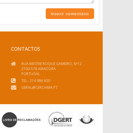
CONTACTOS
RUA MESTRE ROQUE GAMEIRO, Nº12
2700-578 AMADORA
PORTUGAL
TEL.: 214 986 830
GERAL@CERCIAMA.PT
DGERT
SEG. SOCIAL