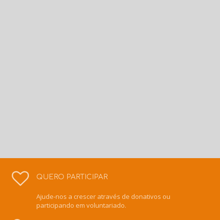
QUERO PARTICIPAR
Ajude-nos a crescer através de donativos ou
participando em voluntariado.