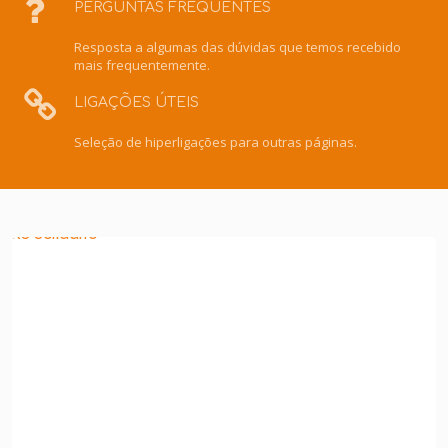
PERGUNTAS FREQUENTES
Resposta a algumas das dúvidas que temos recebido
mais frequentemente.
LIGAÇÕES ÚTEIS
Seleção de hiperligações para outras páginas.